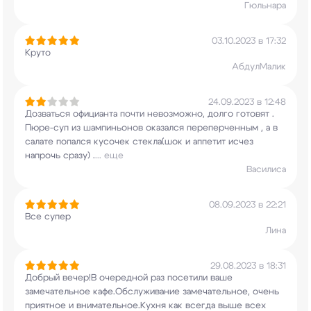
Гюльнара
03.10.2023 в 17:32
Круто
АбдулМалик
24.09.2023 в 12:48
Дозваться официанта почти невозможно, долго
готовят .
Пюре-суп из шампиньонов оказался
переперченным , а в
салате попался кусочек
стекла(шок и аппетит исчез
напрочь сразу) .
...
еще
Василиса
08.09.2023 в 22:21
Все супер
Лина
29.08.2023 в 18:31
Добрый вечер!В очередной раз посетили ваше
замечательное кафе.Обслуживание замечательное,
очень
приятное и внимательное.Кухня как всегда
выше всех