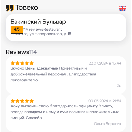
Бакинский Бульвар
4,5
114 reviews
Restaurant
•
г Москва, ул Неверовского, д 15
Reviews
114
22.07.2024 в 15:44
Вкусно Цены адекватные Приветливый и
доброжелательный персонал . Благодарствия
руководителю
Ян
09.05.2024 в 21:54
Хочу выразить свою благодарность официанту
Улмасу,
всегда попадаем к нему и куча позитива
и положительных
змоций. Спасибо
Ольга Боровик