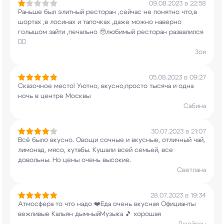
09.08.2023 в 22:58
Раньше был элитный ресторан ,сейчас не понятно
что,в
шортах ,в лосинах и тапочках ,даже можно
наверно
голышом зайти ,печально 🥹любимый
ресторан развалился
🤦‍♀️
Зоя
05.08.2023 в 09:27
Сказочное место! Уютно, вкусно,просто тысяча и
одна
ночь в центре Москвы
Сабина
30.07.2023 в 21:07
Всё было вкусно. Овощи сочные и вкусные,
отличный чай,
лимонад, мясо, кутабы. Кушали
всей семьей, все
довольны. Но цены очень
высокие.
Светлана
28.07.2023 в 19:34
Атмосфера то что надо ❤️Еда очень вкусная
Официанты
вежливые Кальян дымныйМузыка 🎵
хорошая