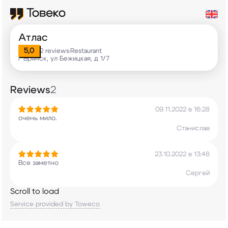
Атлас
5,0
2 reviews
Restaurant
•
г Брянск, ул Бежицкая, д 1/7
Reviews
2
09.11.2022 в 16:28
очень мило.
Станислав
23.10.2022 в 13:48
Все заметно
Сергей
Scroll to load
Service provided by Toweco