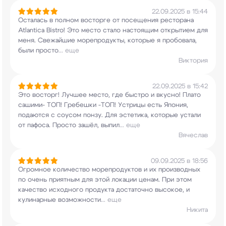
22.09.2025 в 15:44
Осталась в полном восторге от посещения
ресторана
Atlantica Bistro! Это место стало
настоящим открытием для
меня. Свежайшие
морепродукты, которые я пробовала,
были просто
...
еще
Виктория
22.09.2025 в 15:42
Это восторг! Лучшее место, где быстро и вкусно!
Плато
сашими- ТОП! Гребешки -ТОП! Устрицы есть
Япония,
подаются с соусом понзу. Для эстетика,
которые устали
от пафоса. Просто зашёл, выпил
...
еще
Вячеслав
09.09.2025 в 18:56
Огромное количество морепродуктов и их
производных
по очень приятным для этой локации
ценам. При этом
качество исходного продукта
достаточно высокое, и
кулинарные возможности
...
еще
Никита