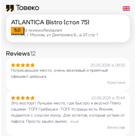
ATLANTICA Bistro (стол 75)
5,0
12 reviews
Restaurant
•
Россия, г Москва, ул Дмитровка Б., д 23 стр 1
Reviews
12
20.05.2026 в 08:52
Потрясающее место, очень вежливый и приятный
официант девушка
Кристина
22.09.2025 в 15:44
Это восторг! Лучшее место, где быстро и вкусно!
Плато
сашими- ТОП! Гребешки -ТОП! Устрицы есть
Япония,
подаются с соусом понзу. Для эстетов,
которые устали от
пафоса. Просто зашёл, выпил
...
еще
Вячеслав