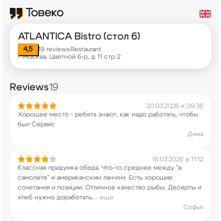
ATLANTICA Bistro (стол 6)
4,5
19 reviews
Restaurant
•
г Москва, Цветной б-р, д 11 стр 2
Reviews
19
20.03.2026 в 09:36
Хорошее место - ребята знают, как надо работать,
чтобы
был Сервис
Дима
18.03.2026 в 11:12
Классная придумка обеда. Что-то среднее между "в
самолете" и американским ланчем. Есть хорошие
сочетания и позиции. Отличное качество рыбы.
Десерты и
хлеб нужно доработать.
...
еще
Софья