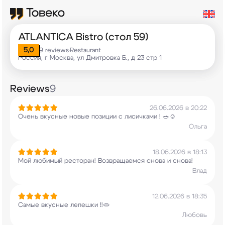
ATLANTICA Bistro (стол 59)
5,0
9 reviews
Restaurant
•
Россия, г Москва, ул Дмитровка Б., д 23 стр 1
Reviews
9
26.06.2026 в 20:22
Очень вкусные новые позиции с лисичками ! 🥗☺️
Ольга
18.06.2026 в 18:13
Мой любимый ресторан! Возвращаемся снова и
снова!
Влад
12.06.2026 в 18:35
Самые вкусные лепешки !!🫓
Любовь