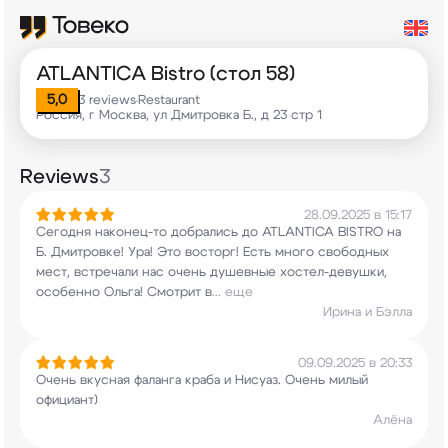
ATLANTICA Bistro (стол 58)
5,0
3 reviews
Restaurant
•
Россия, г Москва, ул Дмитровка Б., д 23 стр 1
Reviews
3
28.09.2025 в 15:17
Сегодня наконец-то добрались до ATLANTICA BISTRO
на
Б. Дмитровке! Ура! Это восторг! Есть много
свободных
мест, встречали нас очень душевные
хостел-девушки,
особенно Ольга! Смотрит в
...
еще
Ирина и Бэлла
09.09.2025 в 20:33
Очень вкусная фаланга краба и Нисуаз. Очень
милый
официант)
Алёна