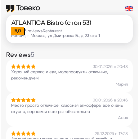
ATLANTICA Bistro (стол 53)
5,0
5 reviews
Restaurant
•
Россия, г Москва, ул Дмитровка Б., д 23 стр 1
Reviews
5
30.01.2026 в 20:48
Хороший сервис и еда, морепродукты отличные,
рекомендуем!
Мария
30.01.2026 в 20:46
Место просто отличное, классная атмосфера, все
очень
вкусно, вернемся еще раз обязательно
Анна
26.12.2025 в 17:28