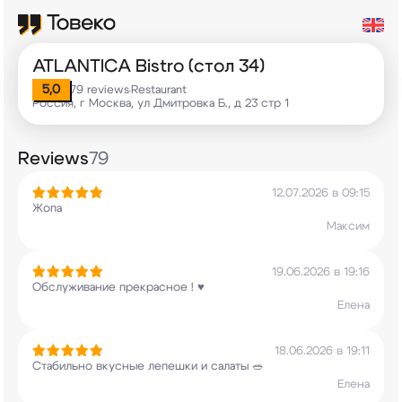
ATLANTICA Bistro (стол 34)
5,0
79 reviews
Restaurant
•
Россия, г Москва, ул Дмитровка Б., д 23 стр 1
Reviews
79
12.07.2026 в 09:15
Жопа
Максим
19.06.2026 в 19:16
Обслуживание прекрасное ! ♥️
Елена
18.06.2026 в 19:11
Стабильно вкусные лепешки и салаты 🥗
Елена