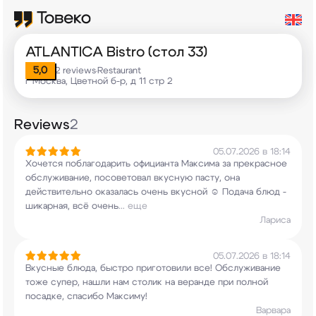
ATLANTICA Bistro (стол 33)
5,0
2 reviews
Restaurant
•
г Москва, Цветной б-р, д 11 стр 2
Reviews
2
05.07.2026 в 18:14
Хочется поблагодарить официанта Максима за
прекрасное
обслуживание, посоветовал вкусную
пасту, она
действительно оказалась очень
вкусной ☺️ Подача блюд -
шикарная, всё очень
...
еще
Лариса
05.07.2026 в 18:14
Вкусные блюда, быстро приготовили все!
Обслуживание
тоже супер, нашли нам столик на
веранде при полной
посадке, спасибо Максиму!
Варвара