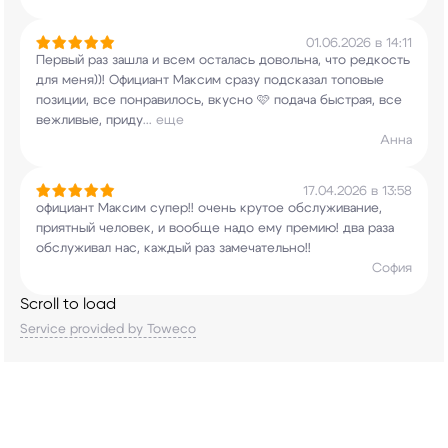
01.06.2026 в 14:11
Первый раз зашла и всем осталась довольна, что
редкость
для меня))! Официант Максим сразу
подсказал топовые
позиции, все понравилось,
вкусно 🩷 подача быстрая, все
вежливые, приду
...
еще
Анна
17.04.2026 в 13:58
официант Максим супер!! очень крутое
обслуживание,
приятный человек, и вообще надо
ему премию! два раза
обслуживал нас, каждый раз
замечательно!!
София
Scroll to load
Service provided by Toweco