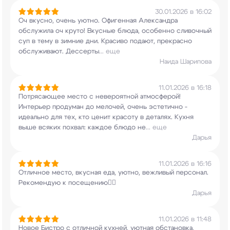
30.01.2026 в 16:02
Оч вкусно, очень уютно. Офигенная Александра
обслужила оч круто! Вкусные блюда, особенно
сливочный
суп в тему в зимние дни. Красиво
подают, прекрасно
обслуживают. Дессерты
...
еще
Наида Шарипова
11.01.2026 в 16:18
Потрясающее место с невероятной атмосферой!
Интерьер продуман до мелочей, очень эстетично -
идеально для тех, кто ценит красоту в деталях.
Кухня
выше всяких похвал: каждое блюдо не
...
еще
Дарья
11.01.2026 в 16:16
Отличное место, вкусная еда, уютно, вежливый
персонал.
Рекомендую к посещению👍🏼
Дарья
11.01.2026 в 11:48
Новое Бистро с отличной кухней, уютная
обстановка,