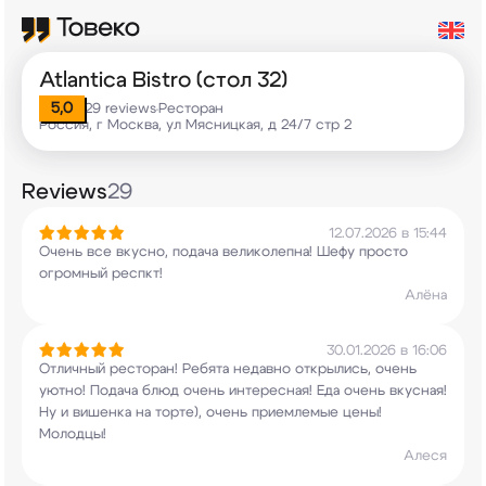
Atlantica Bistro (стол 32)
5,0
29 reviews
Ресторан
•
Россия, г Москва, ул Мясницкая, д 24/7 стр 2
Reviews
29
12.07.2026 в 15:44
Очень все вкусно, подача великолепна! Шефу
просто
огромный респкт!
Алёна
30.01.2026 в 16:06
Отличный ресторан! Ребята недавно открылись,
очень
уютно! Подача блюд очень интересная! Еда
очень вкусная!
Ну и вишенка на торте), очень
приемлемые цены!
Молодцы!
Алеся