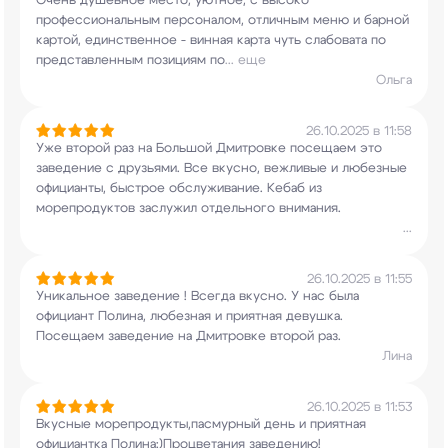
Очень душевное место, уютное, с высоко
профессиональным персоналом, отличным меню и
барной
картой, единственное - винная карта чуть
слабовата по
представленным позициям по
...
еще
Ольга
26.10.2025 в 11:58
Уже второй раз на Большой Дмитровке посещаем это
заведение с друзьями. Все вкусно, вежливые и
любезные
официанты, быстрое обслуживание. Кебаб
из
морепродуктов заслужил отдельного внимания.
...
26.10.2025 в 11:55
Уникальное заведение ! Всегда вкусно. У нас была
официант Полина, любезная и приятная девушка.
Посещаем заведение на Дмитровке второй раз.
Лина
26.10.2025 в 11:53
Вкусные морепродукты,пасмурный день и приятная
официантка Полина:)Процветания заведению!