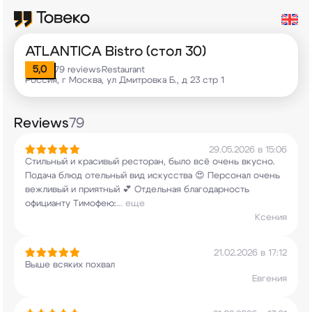
ATLANTICA Bistro (стол 30)
5,0
79 reviews
Restaurant
•
Россия, г Москва, ул Дмитровка Б., д 23 стр 1
Reviews
79
29.05.2026 в 15:06
Стильный и красивый ресторан, было всё очень
вкусно.
Подача блюд отельный вид искусства
😍 Персонал очень
вежливый и приятный
💕 Отдельная благодарность
официанту Тимофею:
...
еще
Ксения
21.02.2026 в 17:12
Выше всяких похвал
Евгения