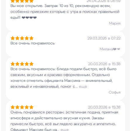
24.04.2026 в 06:59
Вы мое открытие. Завтрак 10 из 10, рекомендую
всем,
особенно приезжим которые с утра в
поисках правильной
еды!!! ❤️❤️❤️❤️
Мария
29.03.2026 в 07:22
Все очень понравилось
Милана❤️💋
20.03.2026 в 15:38
Все очень понравилось: блюда подали быстро, всё
было
свежим, вкусным и красиво оформленным.
Отдельно
хочется отметить официанта Максима —
внимательный,
вежливый и ненавязчивый, помог с
...
еще
Софья
20.03.2026 в 15:38
Очень понравился ресторан: эстетичная подача,
приятная
атмосфера и действительно вкусная
кухня. Заказы
принесли быстро, всё выглядело
аккуратно и аппетитно.
Официант Максим был на
...
еще