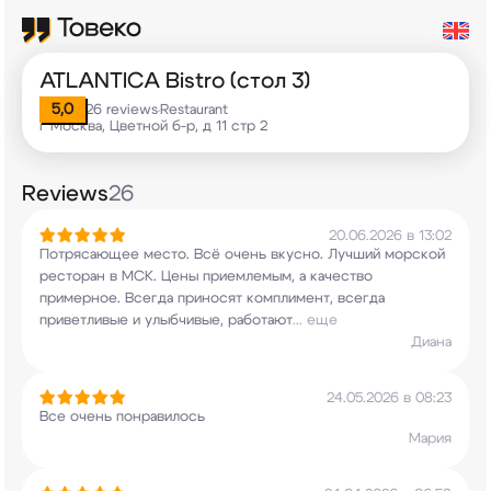
ATLANTICA Bistro (стол 3)
5,0
26 reviews
Restaurant
•
г Москва, Цветной б-р, д 11 стр 2
Reviews
26
20.06.2026 в 13:02
Потрясающее место. Всё очень вкусно. Лучший
морской
ресторан в МСК. Цены приемлемым, а
качество
примерное. Всегда приносят комплимент,
всегда
приветливые и улыбчивые, работают
...
еще
Диана
24.05.2026 в 08:23
Все очень понравилось
Мария