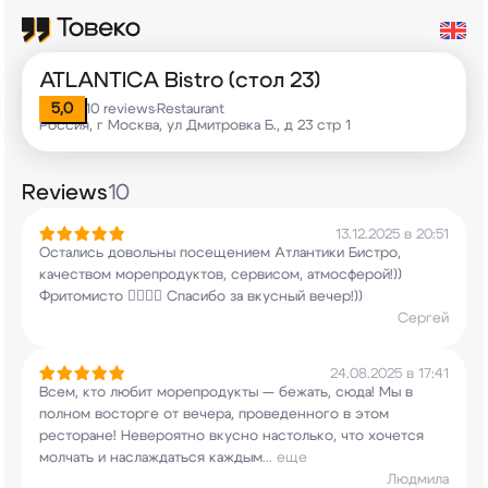
ATLANTICA Bistro (стол 23)
5,0
10 reviews
Restaurant
•
Россия, г Москва, ул Дмитровка Б., д 23 стр 1
Reviews
10
13.12.2025 в 20:51
Остались довольны посещением Атлантики Бистро,
качеством морепродуктов, сервисом,
атмосферой!))
Фритомисто 😮‍💨👍🏻 Спасибо за
вкусный вечер!))
Сергей
24.08.2025 в 17:41
Всем, кто любит морепродукты — бежать, сюда! Мы
в
полном восторге от вечера, проведенного в
этом
ресторане! Невероятно вкусно настолько,
что хочется
молчать и наслаждаться каждым
...
еще
Людмила