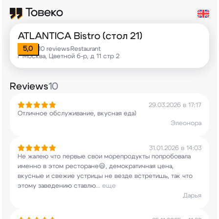
ATLANTICA Bistro (стол 21)
5,0
10 reviews
Restaurant
•
г Москва, Цветной б-р, д 11 стр 2
Reviews
10
29.03.2026 в 17:17
Отличное обслуживание, вкусная еда)
Элеонора
31.01.2026 в 14:03
Не жалею что первые свои морепродукты
попробовала
именно в этом ресторане😃,
демократичная цена,
вкусные и свежие устрицы не
везде встретишь, так что
этому заведению ставлю
...
еще
Дарья