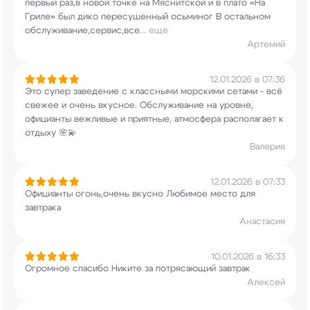
первый раз,в новой точке на Мяснитской и в
плато «На
Гриле» был дико пересушенный
осьминог В остальном
обслуживание,сервис,все
...
еще
Артемий
12.01.2026 в 07:36
Это супер заведение с классными морскими сетами
- всё
свежее и очень вкусное. Обслуживание на
уровне,
официанты вежливые и приятные,
атмосфера располагает к
отдыху 🌸💫
Валерия
12.01.2026 в 07:33
Официанты огонь,очень вкусно Любимое место для
завтрака
Анастасия
10.01.2026 в 16:33
Огромное спасибо Никите за потрясающий завтрак
Алексей