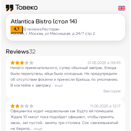
Atlantica Bistro (стол 14)
4,7
32 reviews
Ресторан
•
Россия, г Москва, ул Мясницкая, д 24/7 стр 2
Reviews
32
21.06.2026 в 09:45
Ничего примечательного, супер обычный завтрак,
блюда
были перепутаны, яйца были холодные. Не
предупредили
об отсутствии фокаччи и принесли
бриошь по умолчанию.
В коктейле к завтраку
...
еще
Виктория
11.06.2026 в 12:17
Официантка ходит недовольная как будто ей
помешали.
Ждала 10 минут пока подойдет
официант, чтобы принять
заказ., зал пустой..
заняты три столика. Сок свежевыжатый
не берите,
...
еще